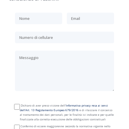
Dichiaro di aver preso visione dell’
Informativa privacy resa ai sensi
dell’Art. 13 Regolamento Europeo 679/2016
e di rilasciare il consenso
al trattamento dei dati personali, per le finalità ivi indicate e per quelle
finalizzate alla corretta esecuzione delle obbligazioni contrattuali
Confermo di essere maggiorenne secondo la normativa vigente nello