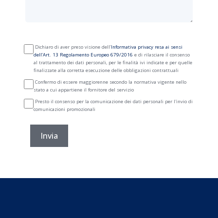
Dichiaro di aver preso visione dell’
Informativa privacy resa ai sensi
dell’Art. 13 Regolamento Europeo 679/2016
e di rilasciare il consenso
al trattamento dei dati personali, per le finalità ivi indicate e per quelle
finalizzate alla corretta esecuzione delle obbligazioni contrattuali
Confermo di essere maggiorenne secondo la normativa vigente nello
stato a cui appartiene il fornitore del servizio
Presto il consenso per la comunicazione dei dati personali per l'invio di
comunicazioni promozionali
Invia