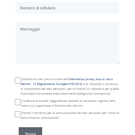
Dichiaro di aver preso visione dell’
Informativa privacy resa ai sensi
dell’Art. 13 Regolamento Europeo 679/2016
e di rilasciare il consenso
al trattamento dei dati personali, per le finalità ivi indicate e per quelle
finalizzate alla corretta esecuzione delle obbligazioni contrattuali
Confermo di essere maggiorenne secondo la normativa vigente nello
stato a cui appartiene il fornitore del servizio
Presto il consenso per la comunicazione dei dati personali per l'invio di
comunicazioni promozionali
Invia